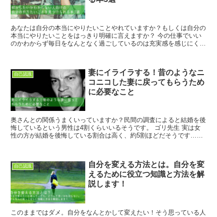
あなたは自分の本当にやりたいことやれていますか？もしくは自分の
本当にやりたいことをはっきり明確に言えますか？ 今の仕事でいい
のかわからず毎日をなんとなく過ごしているのは充実感を感じにくく
辛かったりすることも多いでしょう。 自分...
妻にイライラする！昔のようなニ
自己認識
コニコした妻に戻ってもらうため
に必要なこと
奥さんとの関係うまくいっていますか？民間の調査によると結婚を後
悔しているという男性は4割くらいいるそうです。 ゴリ先生 実は女
性の方が結婚を後悔している割合は高く、約5割ほどだそうです…。
その話は本題ではないのでまた別の機会に…。 ...
自分を変える方法とは。自分を変
自己認識
えるために役立つ知識と方法を解
説します！
このままではダメ。自分をなんとかして変えたい！そう思っている人