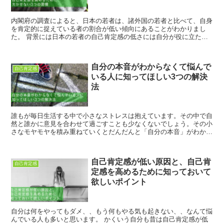
内閣府の調査によると、日本の若者は、諸外国の若者と比べて、自身
を肯定的に捉えている者の割合が低い傾向にあることがわかりまし
た。 背景には日本の若者の自己肯定感の低さには自分が役に立たな
いと感じる自己有用感の低さが関わっていることが指...
自分の本音がわからなくて悩んで
自己肯定感
いる人に知ってほしい3つの解決
法
誰もが毎日生活する中で小さなストレスは抱えています。その中で自
然と誰かに意見を合わせて過ごすことも少なくないでしょう。その小
さなモヤモヤを積み重ねていくとだんだんと「自分の本音」がわから
なくなってきてしまいます。 人間関係をスムーズ...
自己肯定感が低い原因と、自己肯
自己肯定感
定感を高めるために知っておいて
欲しいポイント
自分は何をやってもダメ、、もう何もやる気も起きない、、なんて悩
んでいる人も多いと思います。 かくいう自分も昔は自己肯定感が低