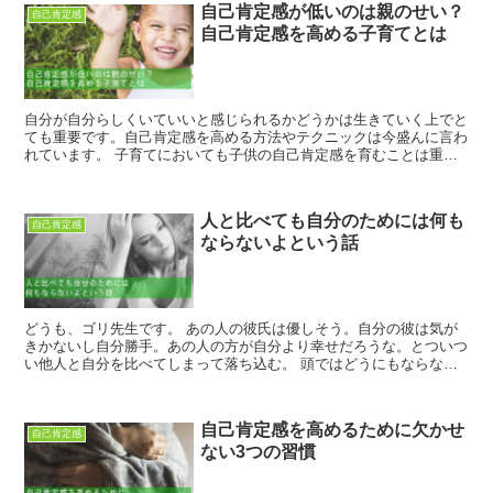
自己肯定感が低いのは親のせい？
自己肯定感
自己肯定感を高める子育てとは
自分が自分らしくいていいと感じられるかどうかは生きていく上でと
ても重要です。自己肯定感を高める方法やテクニックは今盛んに言わ
れています。 子育てにおいても子供の自己肯定感を育むことは重要
と言われていますが、一方で大人の顔色を伺うよう...
人と比べても自分のためには何も
自己肯定感
ならないよという話
どうも、ゴリ先生です。 あの人の彼氏は優しそう。自分の彼は気が
きかないし自分勝手。あの人の方が自分より幸せだろうな。とついつ
い他人と自分を比べてしまって落ち込む。 頭ではどうにもならない
と思いながらもついついそう考えてしまうこ...
自己肯定感を高めるために欠かせ
自己肯定感
ない3つの習慣