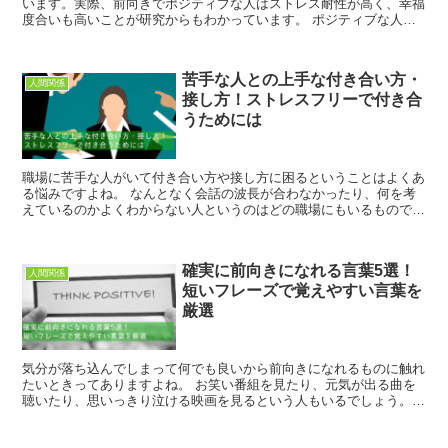
います。実際、前向きでポジティブな人はストレス耐性が高く、幸福
度合いも高いことが研究からもわかっています。 ポジティブな人は
何が違うのか、ポジティブな人によくある特徴をこ...
苦手な人との上手な付き合い方・
人間関係
接し方！ストレスフリーで付き合
うためには
職場に苦手な人がいて付き合い方や接し方に困るということはよくあ
る悩みですよね。 なんとなく会話の波長が合わなかったり、何を考
えているのかよくわからない人というのはどの職場にもいるもので
す。 仕事をする上では苦手な人であってもコ...
確実に前向きになれる言葉5選！
人間関係
短いフレーズで覚えやすい言葉を
厳選
気分が落ち込んでしまって何でも良いから前向きになれるものに触れ
たいときってありますよね。 お笑い番組を見たり、元気が出る曲を
聴いたり、思いっきり泣ける映画を見るという人もいるでしょう。
どれも良い方法であることに間違いありませ...