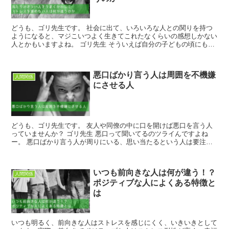
どうも、ゴリ先生です。 社会に出て、いろいろな人との関りを持つ
ようになると、マジこいつよく生きてこれたなくらいの感想しかない
人とかもいますよね。 ゴリ先生 そういえば自分の子どもの頃にも、
道を歩いてるだけでキレ散らかす爺さんと...
悪口ばかり言う人は周囲を不機嫌
人間関係
にさせる人
どうも、ゴリ先生です。 友人や同僚の中に口を開けば悪口を言う人
っていませんか？ ゴリ先生 悪口って聞いてるのツライんですよね
ー。 悪口ばかり言う人が周りにいる、思い当たるという人は要注
意。その人は周囲を不機嫌にさせる人...
いつも前向きな人は何が違う！？
人間関係
ポジティブな人によくある特徴と
は
いつも明るく、前向きな人はストレスを感じにくく、いきいきとして